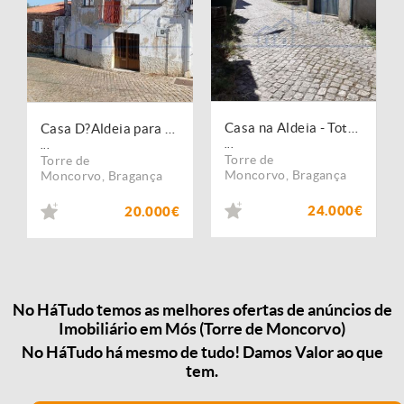
Casa na Aldeia - Totalmente recuperada ? Mós - Torre de Moncorvo
Casa D?Aldeia para remodelar ? Mós -Torre de Moncorvo
...
...
Torre de
Torre de
Moncorvo
,
Bragança
Moncorvo
,
Bragança
24.000€
20.000€
No HáTudo temos as melhores ofertas de anúncios de
Imobiliário em Mós (Torre de Moncorvo)
No HáTudo há mesmo de tudo! Damos Valor ao que
tem.