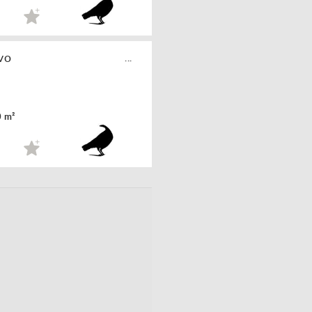
vo
...
0 m²