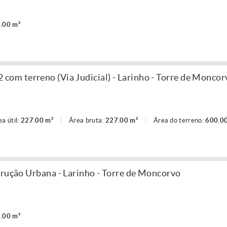
.00 m²
om terreno (Via Judicial) - Larinho - Torre de Moncor
ea útil:
227.00 m²
Área bruta:
227.00 m²
Área do terreno:
600.0
trução Urbana - Larinho - Torre de Moncorvo
.00 m²