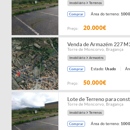
Imobiliário
Terrenos
Área do terreno:
1000
Comprar
20.000€
Preço:
Venda de Armazém 227 M2 c
Torre de Moncorvo
,
Bragança
Imobiliário
Armazéns
Estado:
Usado
Ár
Comprar
50.000€
Preço:
Lote de Terreno para cons
Torre de Moncorvo
,
Bragança
Imobiliário
Terrenos
Área do terreno:
1000
Comprar