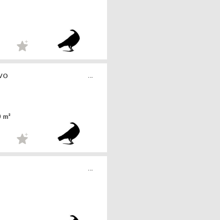
vo
...
0 m²
...