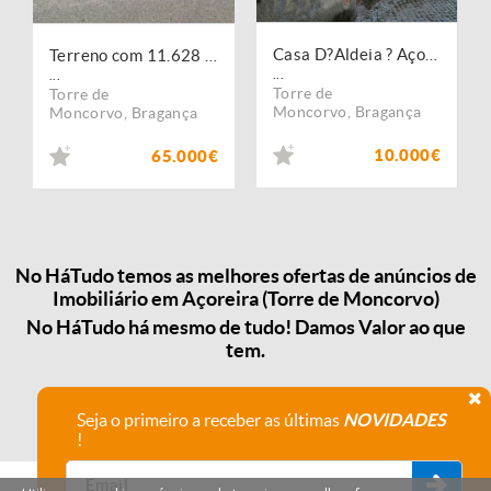
Casa D?Aldeia ? Açoreira - Torre de Moncorvo
Terreno com 11.628 M2 com possibilidade Construção de moradia
...
...
Torre de
Torre de
Moncorvo
,
Bragança
Moncorvo
,
Bragança
10.000€
65.000€
No HáTudo temos as melhores ofertas de anúncios de
Imobiliário em Açoreira (Torre de Moncorvo)
No HáTudo há mesmo de tudo! Damos Valor ao que
tem.
Seja o primeiro a receber as últimas
NOVIDADES
!