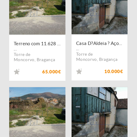
Casa D?Aldeia ? Açoreira - Torre de Moncorvo
Terreno com 11.628 M2 com possibilidade Construção de moradia
...
...
Torre de
Torre de
Moncorvo
,
Bragança
Moncorvo
,
Bragança
10.000€
65.000€