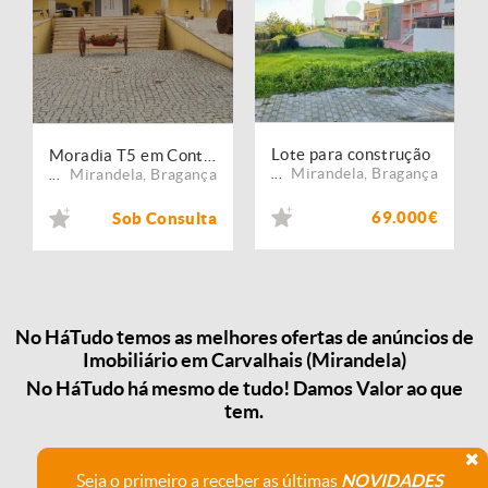
Lote para construção
Moradia T5 em Contins
Mirandela
,
Bragança
Mirandela
,
Bragança
...
...
69.000€
Sob Consulta
No HáTudo temos as melhores ofertas de anúncios de
Imobiliário em Carvalhais (Mirandela)
No HáTudo há mesmo de tudo! Damos Valor ao que
tem.
Seja o primeiro a receber as últimas
NOVIDADES