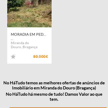
MORADIA EM PEDRA PARA REABILITAR EM MIRANDA DO DOURO, DISTRITO DE BRAGANÇA
...
Miranda do
Douro
,
Bragança
80.000€
No HáTudo temos as melhores ofertas de anúncios de
Imobiliário em Miranda do Douro (Bragança)
No HáTudo há mesmo de tudo! Damos Valor ao que
tem.