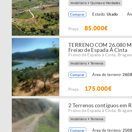
Imobiliário
Quintas e Herdades
Estado:
Usado
Ár
Comprar
85.000€
Preço:
TERRENO COM 26.080 M2
Freixo de Espada Á Cinta
Freixo de Espada à Cinta
,
Bragan
Imobiliário
Terrenos
Área do terreno:
2608
Comprar
175.000€
Preço:
2 Terrenos contíguos em R
Freixo de Espada à Cinta
,
Bragan
Imobiliário
Terrenos
Área do terreno:
2500
Comprar