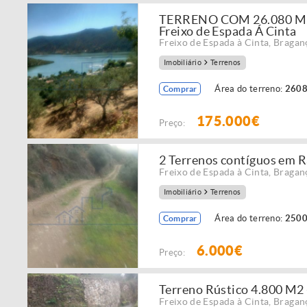
TERRENO COM 26.080 M2
Freixo de Espada Á Cinta
Freixo de Espada à Cinta
,
Bragan
Imobiliário
Terrenos
Área do terreno:
2608
Comprar
175.000€
Preço:
2 Terrenos contíguos em R
Freixo de Espada à Cinta
,
Bragan
Imobiliário
Terrenos
Área do terreno:
2500
Comprar
6.000€
Preço:
Terreno Rústico 4.800 M2 -
Freixo de Espada à Cinta
,
Bragan