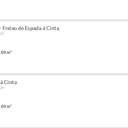
 Freixo de Espada á Cinta
ça
.00 m²
 á Cinta
ça
.00 m²