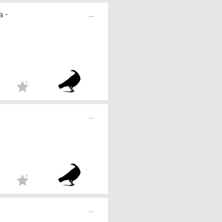
 -
...
...
...