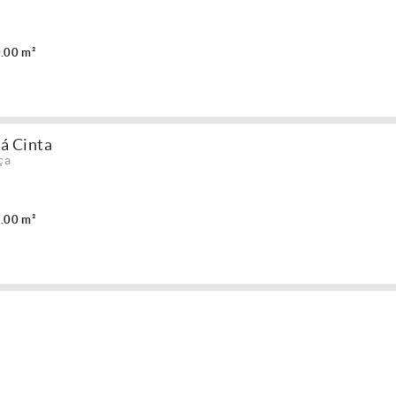
.00 m²
 á Cinta
ça
.00 m²