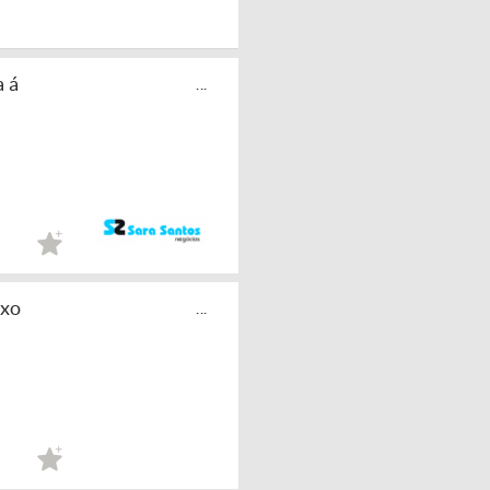
 á
...
xo
...