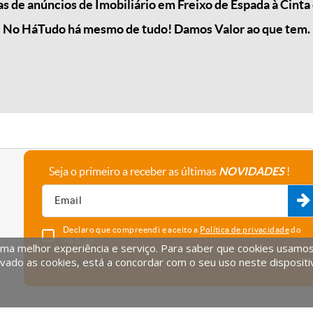
 de anúncios de Imobiliário em Freixo de Espada à Cinta 
No HáTudo há mesmo de tudo! Damos Valor ao que tem.
Seja o primeiro a receber as últimas
NOVIDADES
!
A empresa
Fale connosco
Recrutamento
Parceiros
Declaro que compreendi e aceito a
Política de privacidade
do
HáTudo.
uma melhor experiência e serviço. Para saber que cookies usamos e
vado as cookies, está a concordar com o seu uso neste dispositi
Anular subscrição