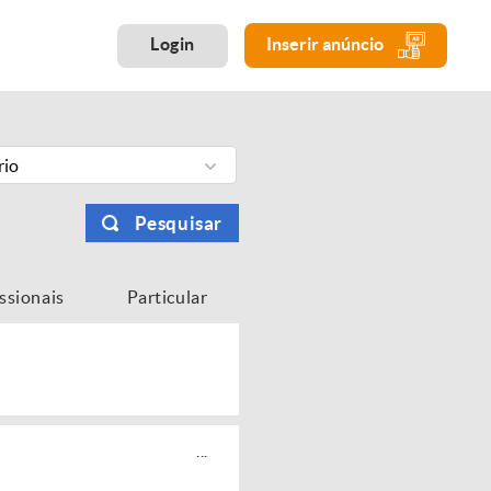
Login
Inserir anúncio
rio
Pesquisar
issionais
Particular
...