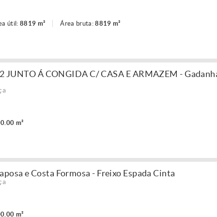
ea útil:
8819 m²
Área bruta:
8819 m²
 JUNTO Á CONGIDA C/ CASA E ARMAZEM - Gadanha
ça
0.00 m²
aposa e Costa Formosa - Freixo Espada Cinta
ça
0.00 m²