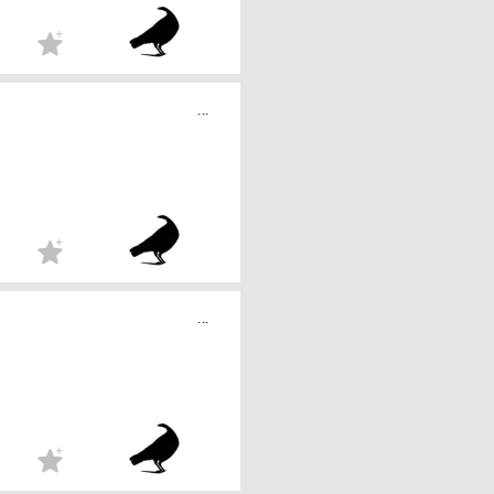
...
...