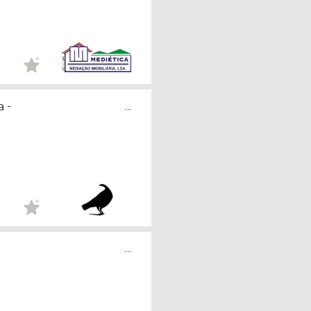
 -
...
...