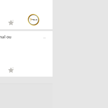
nal ou
...