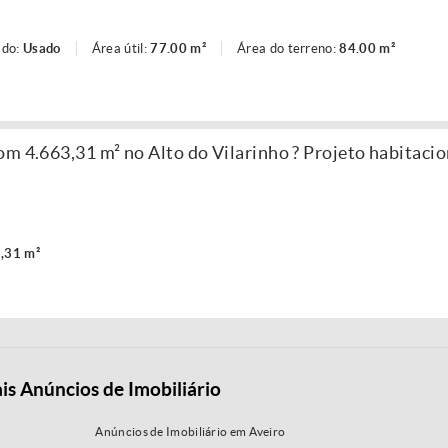
ado:
Usado
Área útil:
77.00 m²
Área do terreno:
84.00 m²
m 4.663,31 m² no Alto do Vilarinho ? Projeto habitacio
,31 m²
is Anúncios de Imobiliário
Anúncios de Imobiliário em Aveiro