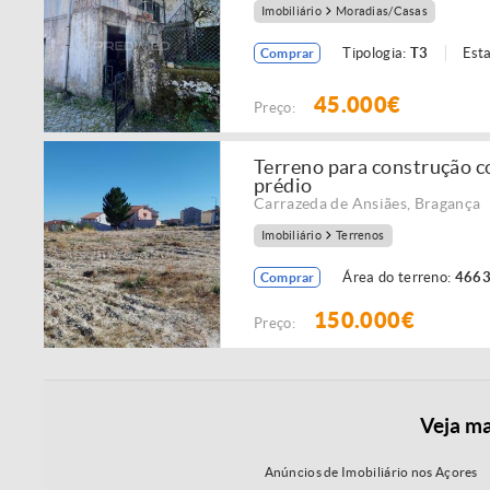
Imobiliário
Moradias/Casas
Tipologia:
T3
Est
Comprar
45.000€
Preço:
Terreno para construção co
prédio
Carrazeda de Ansiães
,
Bragança
Imobiliário
Terrenos
Área do terreno:
4663
Comprar
150.000€
Preço:
Veja ma
Anúncios de Imobiliário nos Açores