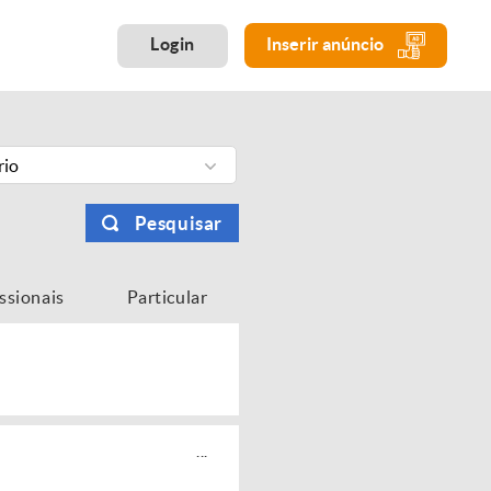
Login
Inserir anúncio
rio
Pesquisar
issionais
Particular
...