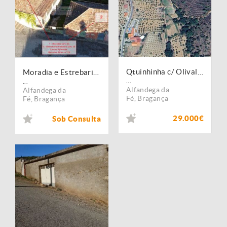
Qtuinhinha c/ Olival em Agrobom
Moradia e Estrebaria em Agrobom p/ remodelar!
...
...
Alfandega da
Alfandega da
Fé
,
Bragança
Fé
,
Bragança
29.000€
Sob Consulta