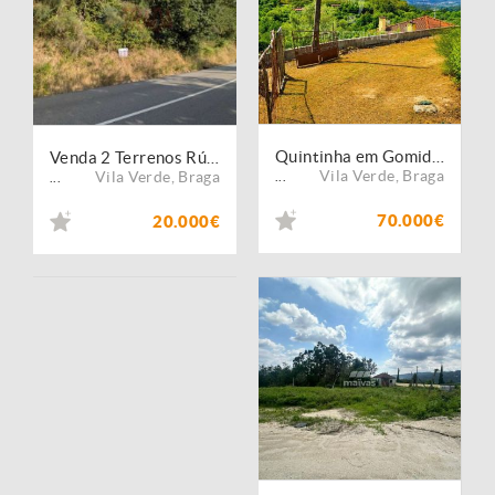
Quintinha em Gomide ? Vila Verde | Moradia em Pedra para Restauro com 5.000 m²
Venda 2 Terrenos Rústicos | 4.810 m² | Bons Acessos | Barros ? Vila Verde
Vila Verde
,
Braga
Vila Verde
,
Braga
...
...
70.000€
20.000€