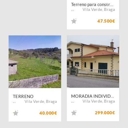
Terreno para construção em Sande- Vila Verde
Vila Verde
,
Braga
...
47.500€
MORADIA INDIVIDUAL COM PISCINA, EM BARROS, VILA VERDE
TERRENO
Vila Verde
,
Braga
Vila Verde
,
Braga
...
...
299.000€
40.000€