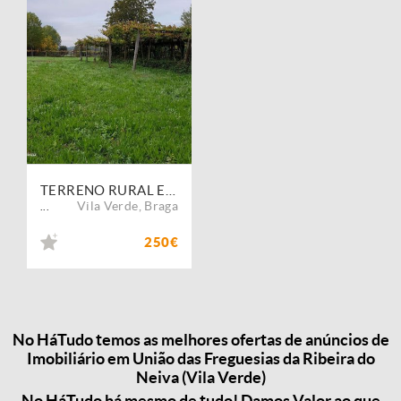
TERRENO RURAL EM RIBEIRA DO NEIVA
Vila Verde
,
Braga
...
250€
No HáTudo temos as melhores ofertas de anúncios de
Imobiliário em União das Freguesias da Ribeira do
Neiva (Vila Verde)
No HáTudo há mesmo de tudo! Damos Valor ao que