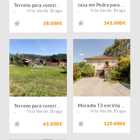
casa em Pedra para restauro em Duas Igrejas - Vila Verde
Terreno para construção com 668 m² em Pedregais, Vila Verde
Vila Verde
,
Braga
Vila Verde
,
Braga
...
...
145.000€
38.000€
Moradia T3 em Vila Verde, Ribeira do Neiva
Terreno para construção em Godinhaços, Vila Verde
Vila Verde
,
Braga
Vila Verde
,
Braga
...
...
120.000€
65.000€