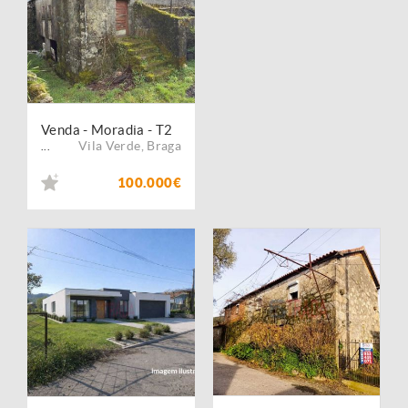
Venda - Moradia - T2
Vila Verde
,
Braga
...
100.000€