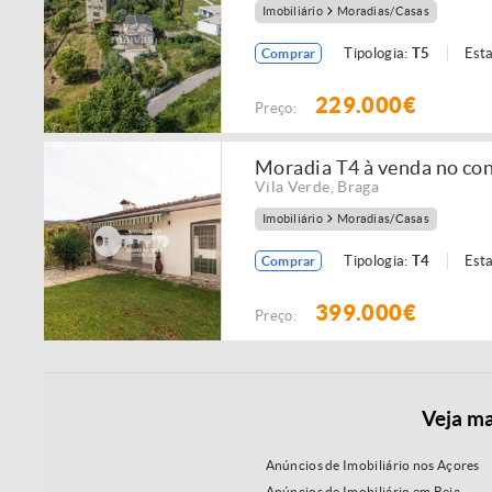
Imobiliário
Moradias/Casas
Tipologia:
T5
Est
Comprar
229.000€
Preço:
Moradia T4 à venda no con
Vila Verde
,
Braga
Imobiliário
Moradias/Casas
Tipologia:
T4
Est
Comprar
399.000€
Preço:
Veja ma
Anúncios de Imobiliário nos Açores
Anúncios de Imobiliário em Beja