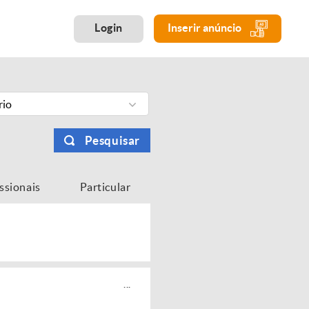
Login
Inserir anúncio
rio
Pesquisar
issionais
Particular
...