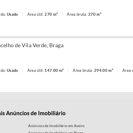
ado:
Usado
Área útil:
270 m²
Área bruta:
270 m²
celho de Vila Verde, Braga
ado:
Usado
Área útil:
147.00 m²
Área bruta:
294.00 m²
Área 
is Anúncios de Imobiliário
Anúncios de Imobiliário em Aveiro
Anúncios de Imobiliário em Braga