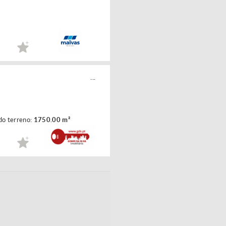
...
do terreno:
1750.00 m²