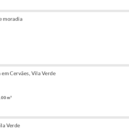
de moradia
a em Cervães, Vila Verde
.00 m²
ila Verde