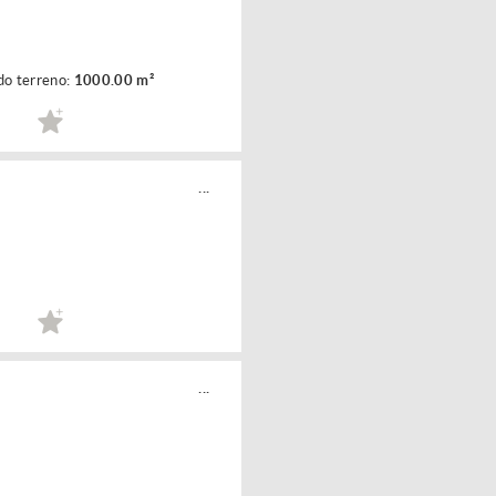
do terreno:
1000.00 m²
...
...