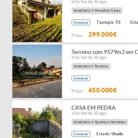
Vila Verde
,
Braga
Imobiliário
Moradias/Casas
Tipologia:
T3
Est
Comprar
299.000€
Preço:
Terreno com 9579m2 em Ce
Vila Verde
,
Braga
Imobiliário
Terrenos
Comprar
450.000€
Preço:
CASA EM PEDRA
Vila Verde
,
Braga
Imobiliário
Quintas e Herdades
Estado:
Usado
Comprar