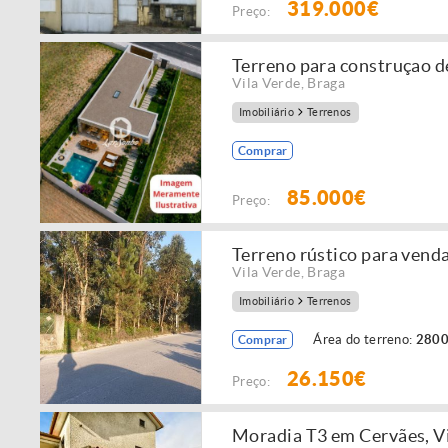
319.000€
Preço:
Terreno para construçao 
Vila Verde
,
Braga
Imobiliário
Terrenos
Comprar
85.000€
Preço:
Terreno rústico para vend
Vila Verde
,
Braga
Imobiliário
Terrenos
Área do terreno:
2800
Comprar
26.150€
Preço:
Moradia T3 em Cervães, V