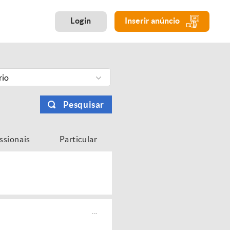
Login
Inserir anúncio
rio
Pesquisar
issionais
Particular
...