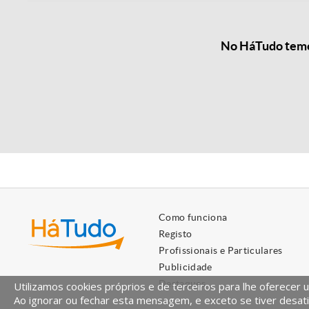
No HáTudo temos
Como funciona
Registo
Profissionais e Particulares
Publicidade
Destaques
Utilizamos cookies próprios e de terceiros para lhe oferecer 
Ao ignorar ou fechar esta mensagem, e exceto se tiver desati