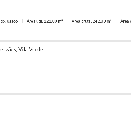
ado:
Usado
Área útil:
121.00 m²
Área bruta:
242.00 m²
Área 
rvães, Vila Verde