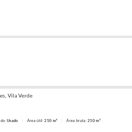
s, Vila Verde
ado:
Usado
Área útil:
210 m²
Área bruta:
210 m²