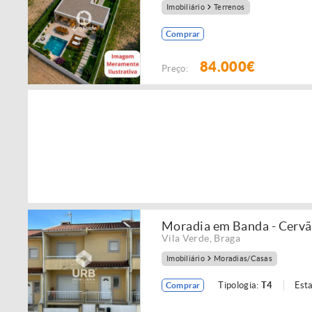
Imobiliário
Terrenos
Comprar
84.000€
Preço:
Moradia em Banda - Cervãe
Vila Verde
,
Braga
Imobiliário
Moradias/Casas
Tipologia:
T4
Est
Comprar