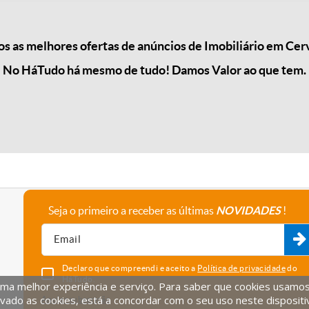
 as melhores ofertas de anúncios de Imobiliário em Cerv
No HáTudo há mesmo de tudo! Damos Valor ao que tem.
Seja o primeiro a receber as últimas
NOVIDADES
!
A empresa
Fale connosco
Recrutamento
Parceiros
Declaro que compreendi e aceito a
Política de privacidade
do
HáTudo.
uma melhor experiência e serviço. Para saber que cookies usamos e
vado as cookies, está a concordar com o seu uso neste dispositi
Anular subscrição