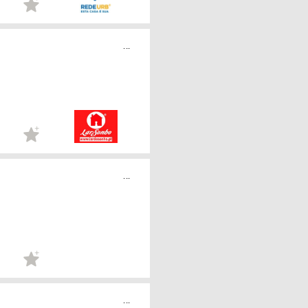
...
...
...