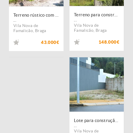
Terreno para construção de 2.530m2 em Telhado, Famalicão
Terreno rústico com 1500m2 em S. Cosme, Famalicão
...
...
Vila Nova de
Vila Nova de
Famalicão
,
Braga
Famalicão
,
Braga
148.000€
43.000€
Lote para construção comercial em Vale (São Cosme), Vila Nova de Famalicão
...
Vila Nova de