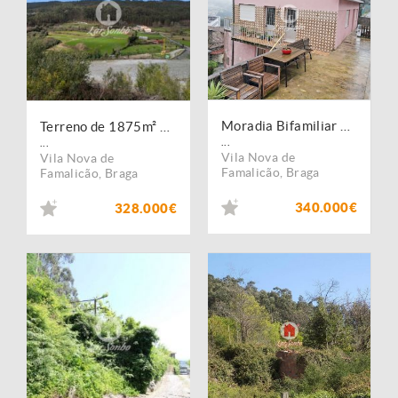
Moradia Bifamiliar T3+T3 e Garagem para 2 carros em Vale S. Cosme - Famalicão
Terreno de 1875m² para Construção de Moradias Individuais, na Portela, Vila Nova de Famalicão
...
...
Vila Nova de
Vila Nova de
Famalicão
,
Braga
Famalicão
,
Braga
340.000€
328.000€