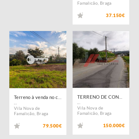
Famalicão
,
Braga
37.150€
TERRENO DE CONSTRUÇÃO!!!
Terreno à venda no concelho de Vila Nova de Famalicão, Braga
...
...
Vila Nova de
Vila Nova de
Famalicão
,
Braga
Famalicão
,
Braga
150.000€
79.500€