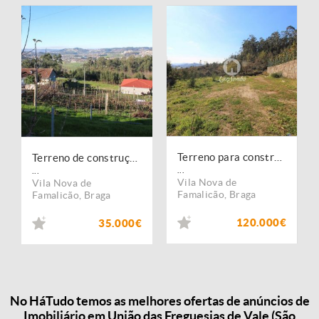
Terreno para construção com 3.083 m2 em Vale S. Cosme
Terreno de construçao !!!
...
...
Vila Nova de
Vila Nova de
Famalicão
,
Braga
Famalicão
,
Braga
120.000€
35.000€
No HáTudo temos as melhores ofertas de anúncios de
Imobiliário em União das Freguesias de Vale (São