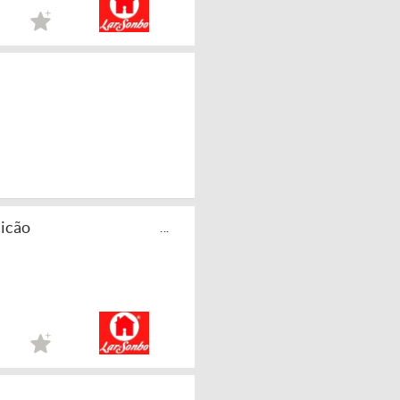
licão
...
...