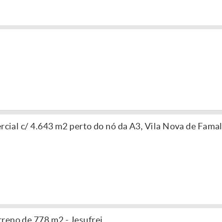
ercial c/ 4.643 m2 perto do nó da A3, Vila Nova de Fama
reno de 778 m2 - Jesufrei