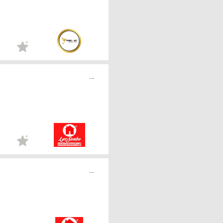
...
...