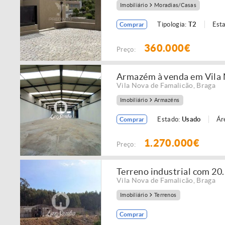
Imobiliário
Moradias/Casas
Tipologia:
T2
Est
Comprar
360.000€
Preço:
Armazém à venda em Vila 
Vila Nova de Famalicão
,
Braga
Imobiliário
Armazéns
Estado:
Usado
Ár
Comprar
1.270.000€
Preço:
Terreno industrial com 
Vila Nova de Famalicão
,
Braga
Imobiliário
Terrenos
Comprar