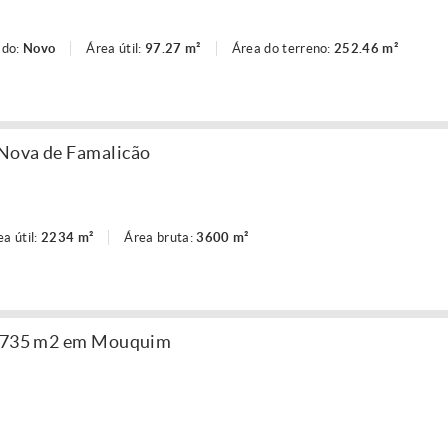
ado:
Novo
Área útil:
97.27 m²
Área do terreno:
252.46 m²
Nova de Famalicão
ea útil:
2234 m²
Área bruta:
3600 m²
20.735 m2 em Mouquim