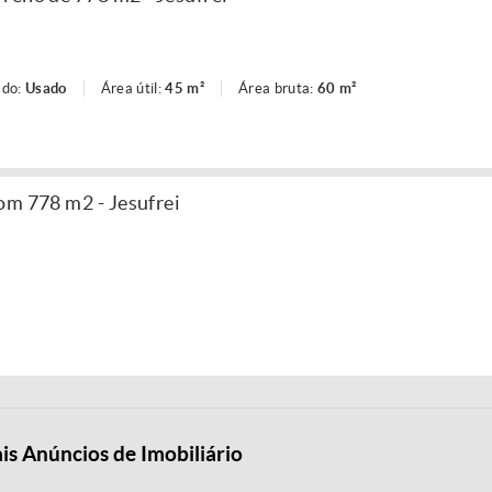
ado:
Usado
Área útil:
45 m²
Área bruta:
60 m²
om 778 m2 - Jesufrei
is Anúncios de Imobiliário