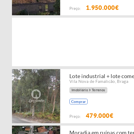
1.950.000€
Preço:
Lote industrial + lote com
Vila Nova de Famalicão
,
Braga
Imobiliário
Terrenos
Comprar
479.000€
Preço:
Moradia em ruínas com ter