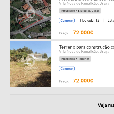
Vila Nova de Famalicão
,
Braga
Imobiliário
Moradias/Casas
Tipologia:
T2
Est
Comprar
72.000€
Preço:
Terreno para construção c
Vila Nova de Famalicão
,
Braga
Imobiliário
Terrenos
Comprar
72.000€
Preço:
Veja ma