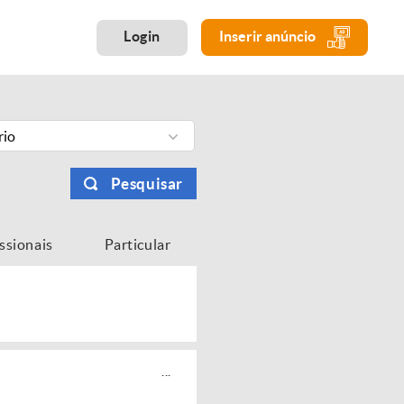
Login
Inserir anúncio
rio
Pesquisar
issionais
Particular
...