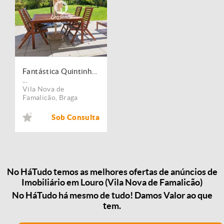
Fantástica Quintinha M5, a 10 km de Barcelos
...
Vila Nova de
Famalicão
,
Braga
Sob Consulta
No HáTudo temos as melhores ofertas de anúncios de
Imobiliário em Louro (Vila Nova de Famalicão)
No HáTudo há mesmo de tudo! Damos Valor ao que
tem.