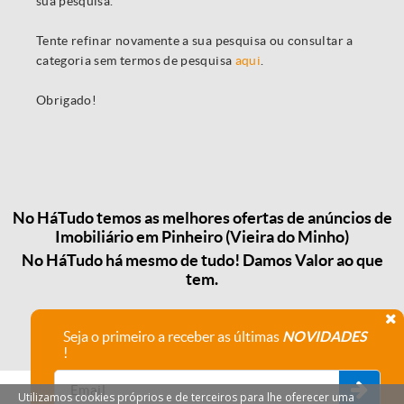
sua pesquisa.
Tente refinar novamente a sua pesquisa ou consultar a
categoria sem termos de pesquisa
aqui
.
Obrigado!
No HáTudo temos as melhores ofertas de anúncios de
Imobiliário em Pinheiro (Vieira do Minho)
No HáTudo há mesmo de tudo! Damos Valor ao que
tem.
Seja o primeiro a receber as últimas
NOVIDADES
!
Utilizamos cookies próprios e de terceiros para lhe oferecer uma