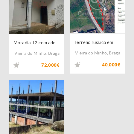
Terreno rústico em Anjos- Vieira do Minho com parcela urbanizável
Moradia T2 com adega, horta e ruína em pedra para restauro ? Vieira do Minho
...
...
Vieira do Minho
,
Braga
Vieira do Minho
,
Braga
40.000€
72.000€