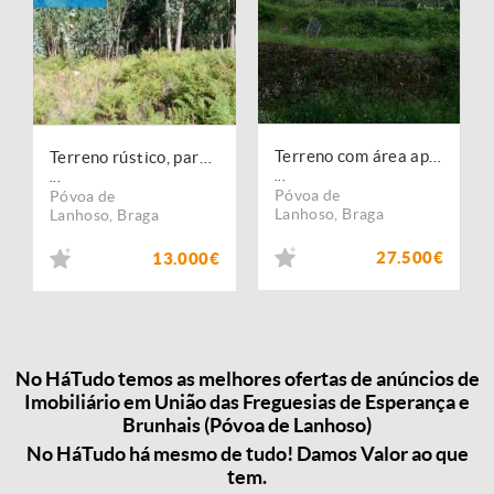
Terreno com área aproximadamente de 1700m2, com viabilidade de construção para moradia.
Terreno rústico, para venda, Póvoa de Lanhoso - Esperança e Brunhais
...
...
Póvoa de
Póvoa de
Lanhoso
,
Braga
Lanhoso
,
Braga
27.500€
13.000€
No HáTudo temos as melhores ofertas de anúncios de
Imobiliário em União das Freguesias de Esperança e
Brunhais (Póvoa de Lanhoso)
No HáTudo há mesmo de tudo! Damos Valor ao que
tem.