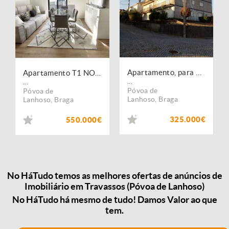
Apartamento, para venda, Póvoa de Lanhoso - Travassos
Apartamento T1 NOVO com vistas deslumbrantes em Travassos
...
...
Póvoa de
Póvoa de
Lanhoso
,
Braga
Lanhoso
,
Braga
325.000€
550.000€
No HáTudo temos as melhores ofertas de anúncios de
Imobiliário em Travassos (Póvoa de Lanhoso)
No HáTudo há mesmo de tudo! Damos Valor ao que
tem.