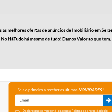
as melhores ofertas de anúncios de Imobiliário em Serz
No HáTudo há mesmo de tudo! Damos Valor ao que tem.
Seja o primeiro a receber as últimas
NOVIDADES
!
A empresa
Fale connosco
Recrutamento
Parceiros
Declaro que compreendi e aceito a
Política de privacidade
do