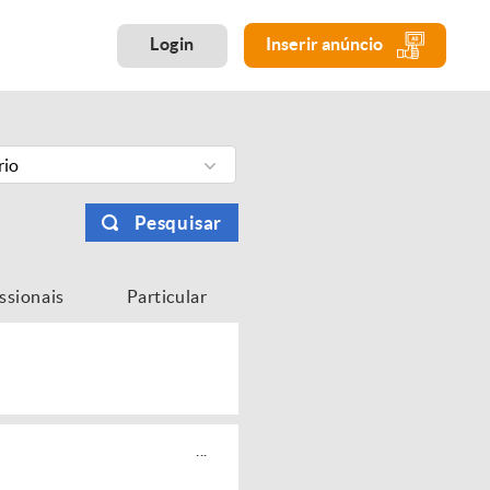
Login
Inserir anúncio
rio
Pesquisar
issionais
Particular
...