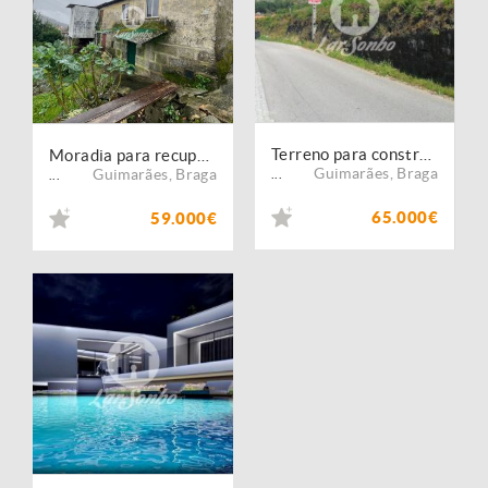
Terreno para construção
Moradia para recuperar
Guimarães
,
Braga
Guimarães
,
Braga
...
...
65.000€
59.000€