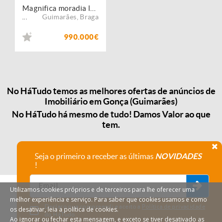
Magnifica moradia luxuosa
Guimarães
,
Braga
...
990.000€
No HáTudo temos as melhores ofertas de anúncios de
Imobiliário em Gonça (Guimarães)
No HáTudo há mesmo de tudo! Damos Valor ao que
tem.
Seja o primeiro a receber as últimas
NOVIDADES
!
Utilizamos cookies próprios e de terceiros para lhe oferecer uma
melhor experiência e serviço. Para saber que cookies usamos e como
Declaro que compreendi e aceito a
Política de privacidade
os desativar, leia a política de cookies.
do HáTudo.
Ao ignorar ou fechar esta mensagem, e exceto se tiver desativado as