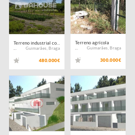
Terreno agrícola
Terreno industrial com 9243 m2
Guimarães
,
Braga
Guimarães
,
Braga
...
...
300.000€
480.000€