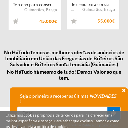
Terreno para construção
Terreno para construção
Guimarães
,
Braga
Guimarães
,
Braga
...
...
55.000€
45.000€
No HáTudo temos as melhores ofertas de anúncios de
Imobiliário em União das Freguesias de Briteiros São
Salvador e Briteiros Santa Leocádia (Guimarães)
No HáTudo há mesmo de tudo! Damos Valor ao que
tem.
Seja o primeiro a receber as últimas
NOVIDADES
!
Utilizamos cookies próprios e de terceiros para lhe oferecer uma
melhor experiência e serviço. Para saber que cookies usamos e como
Declaro que compreendi e aceito a
Política de privacidade
os desativar, leia a política de cookies.