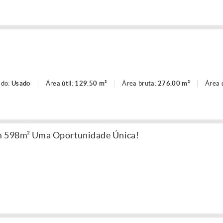
ado:
Usado
Área útil:
129.50 m²
Área bruta:
276.00 m²
Área 
m 598m² Uma Oportunidade Única!