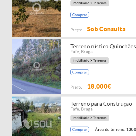
Imobiliário
Terrenos
Comprar
Sob Consulta
Preço:
Terreno rústico Quinchães
Fafe
,
Braga
Imobiliário
Terrenos
Comprar
18.000€
Preço:
Terreno para Construção 
Fafe
,
Braga
Imobiliário
Terrenos
Área do terreno:
1300
Comprar