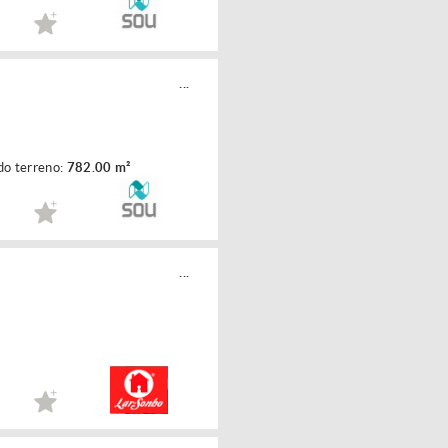
...
do terreno:
782.00 m²
...