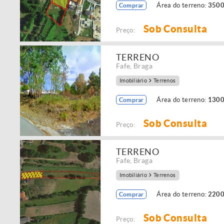
Área do terreno:
3500
Comprar
Sob Consulta
Preço:
TERRENO
Fafe
,
Braga
Imobiliário
Terrenos
Área do terreno:
1300
Comprar
Sob Consulta
Preço:
TERRENO
Fafe
,
Braga
Imobiliário
Terrenos
Área do terreno:
2200
Comprar
Sob Consulta
Preço: