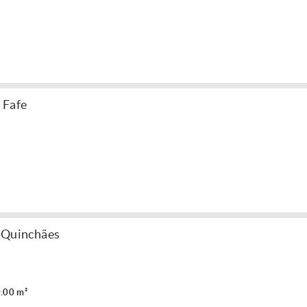
 Fafe
- Quinchães
.00 m²