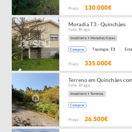
130.000€
Preço:
Moradia T3 - Quinchães
Fafe
,
Braga
Imobiliário
Moradias/Casas
Tipologia:
T3
Est
Comprar
335.000€
Preço:
Terreno em Quinchães co
Fafe
,
Braga
Imobiliário
Terrenos
Comprar
26.500€
Preço: