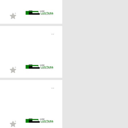
...
...