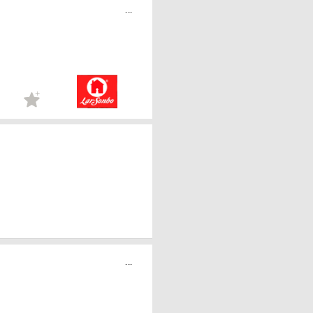
...
...