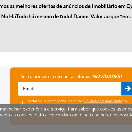
os as melhores ofertas de anúncios de Imobiliário em Qu
No HáTudo há mesmo de tudo! Damos Valor ao que tem.
Seja o primeiro a receber as últimas
NOVIDADES
!
A empresa
Fale connosco
Recrutamento
Parceiros
Declaro que compreendi e aceito a
Política de privacidade
do
HáTudo.
uma melhor experiência e serviço. Para saber que cookies usamos e
vado as cookies, está a concordar com o seu uso neste dispositi
Anular subscrição