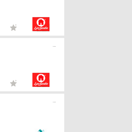
...
...