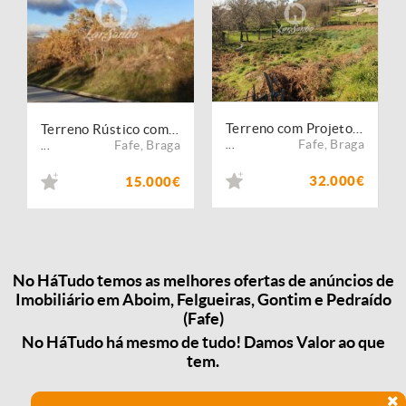
Terreno com Projeto para 2 Moradias Geminadas 900 m²
Terreno Rústico com 8.569m² em Zona Alta da Cidade de Fafe
Fafe
,
Braga
Fafe
,
Braga
...
...
32.000€
15.000€
No HáTudo temos as melhores ofertas de anúncios de
Imobiliário em Aboim, Felgueiras, Gontim e Pedraído
(Fafe)
No HáTudo há mesmo de tudo! Damos Valor ao que
tem.