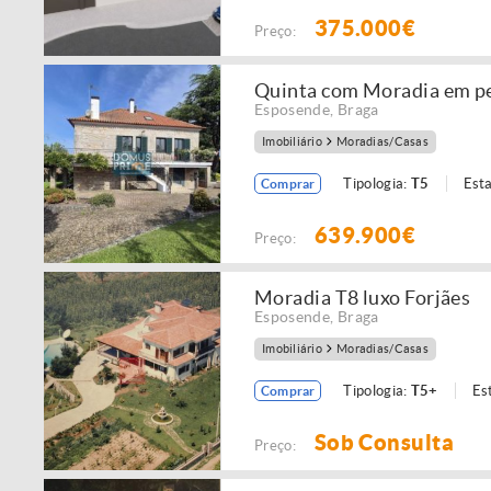
375.000€
Preço:
Quinta com Moradia em pe
Esposende
,
Braga
Imobiliário
Moradias/Casas
Tipologia:
T5
Est
Comprar
639.900€
Preço:
Moradia T8 luxo Forjães
Esposende
,
Braga
Imobiliário
Moradias/Casas
Tipologia:
T5+
Es
Comprar
Sob Consulta
Preço: