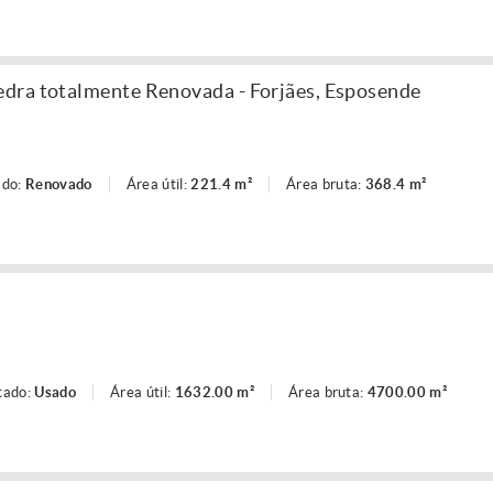
dra totalmente Renovada - Forjães, Esposende
ado:
Renovado
Área útil:
221.4 m²
Área bruta:
368.4 m²
tado:
Usado
Área útil:
1632.00 m²
Área bruta:
4700.00 m²