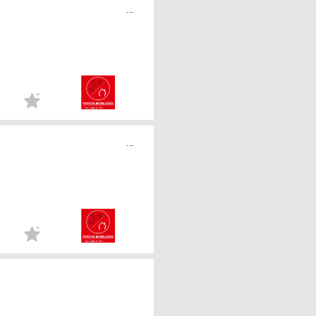
...
...