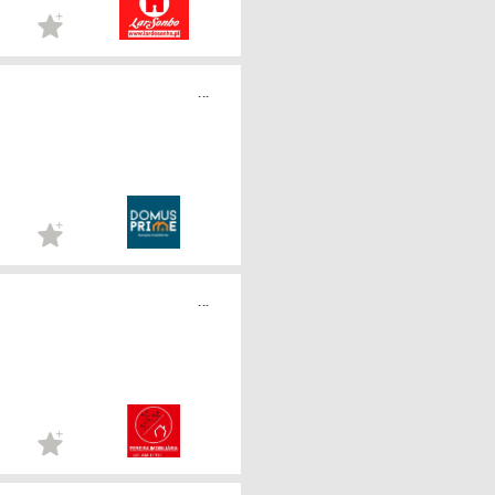
...
...