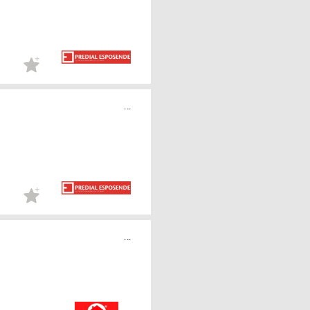
...
...