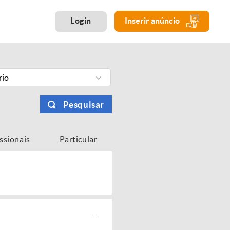
Login
Inserir anúncio
rio
Pesquisar
issionais
Particular
...