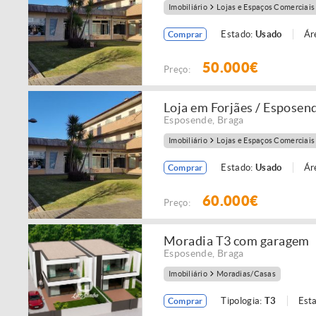
Imobiliário
Lojas e Espaços Comerciais
Estado:
Usado
Ár
Comprar
50.000€
Preço:
Loja em Forjães / Esposen
Esposende
,
Braga
Imobiliário
Lojas e Espaços Comerciais
Estado:
Usado
Ár
Comprar
60.000€
Preço:
Moradia T3 com garagem
Esposende
,
Braga
Imobiliário
Moradias/Casas
Tipologia:
T3
Est
Comprar