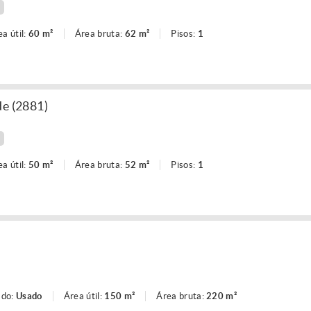
ea útil:
60 m²
Área bruta:
62 m²
Pisos:
1
de (2881)
ea útil:
50 m²
Área bruta:
52 m²
Pisos:
1
ado:
Usado
Área útil:
150 m²
Área bruta:
220 m²