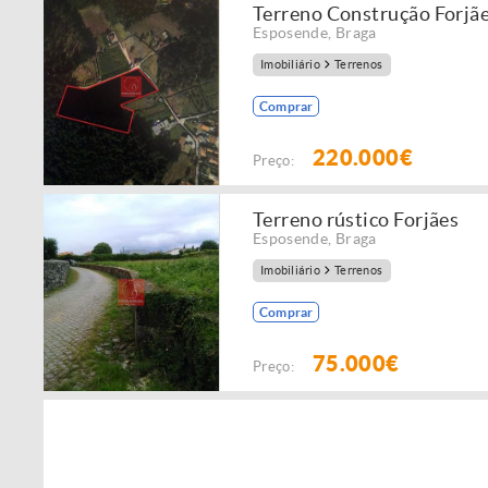
Terreno Construção Forjã
Esposende
,
Braga
Imobiliário
Terrenos
Comprar
220.000€
Preço:
Terreno rústico Forjães
Esposende
,
Braga
Imobiliário
Terrenos
Comprar
75.000€
Preço: