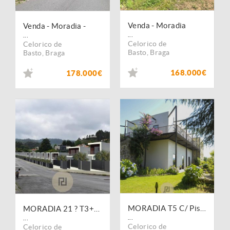
Venda - Moradia
Venda - Moradia -
...
...
Celorico de
Celorico de
Basto
,
Braga
Basto
,
Braga
168.000€
178.000€
MORADIA T5 C/ Piscinas e Jardins
MORADIA 21 ? T3+1 (3 SUITES)
...
...
Celorico de
Celorico de