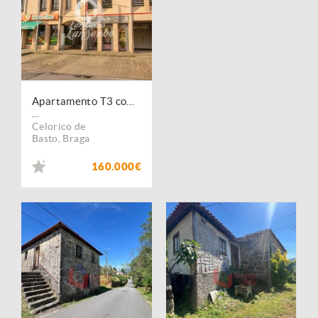
Apartamento T3 com Garagem Celorico de Basto
...
Celorico de
Basto
,
Braga
160.000€