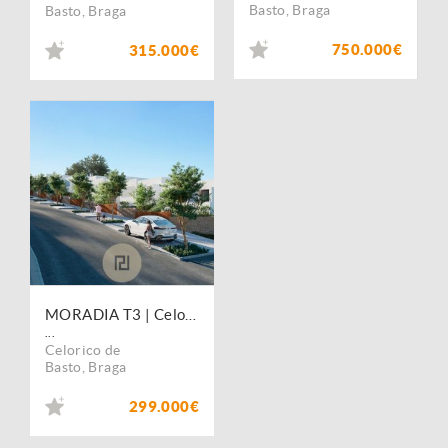
Basto
,
Braga
Basto
,
Braga
750.000€
315.000€
MORADIA T3 | Celorico de Basto
...
Celorico de
Basto
,
Braga
299.000€