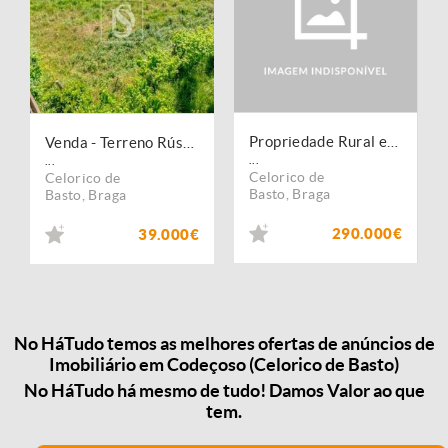
Propriedade Rural em Codeçoso
Venda - Terreno Rústico
...
...
Celorico de
Celorico de
Basto
,
Braga
Basto
,
Braga
290.000€
39.000€
No HáTudo temos as melhores ofertas de anúncios de
Imobiliário em Codeçoso (Celorico de Basto)
No HáTudo há mesmo de tudo! Damos Valor ao que
tem.