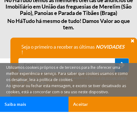
No HáTudo temos as melhores ofertas de anúncios de
Imobiliário em União das freguesias de Merelim (São
Paio), Panoias e Parada de Tibães (Braga)
No HáTudo há mesmo de tudo! Damos Valor ao que
tem.
Seja o primeiro a receber as últimas
NOVIDADES
!
Utilizamos cookies próprios e de terceiros para lhe oferecer uma
melhor experiência e serviço. Para saber que cookies usamos e como
Declaro que compreendi e aceito a
Política de privacidade
os desativar, leia a política de cookies.
do HáTudo.
Ao ignorar ou fechar esta mensagem, e exceto se tiver desativado as
cookies, está a concordar com o seu uso neste dispositivo.
Anular subscrição
Saiba mais
Aceitar
HáTudo © 2026 Todos os direitos reservados.