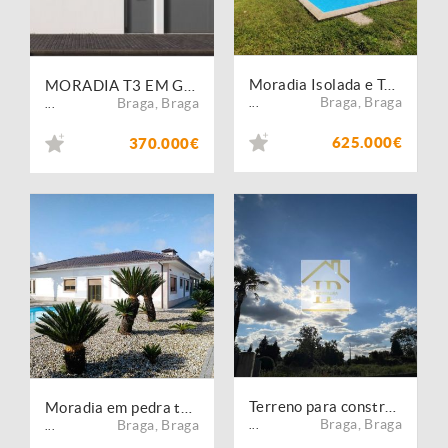
Moradia Isolada e Térrea T3+1 NOVA
MORADIA T3 EM GAVETO EM MERELIM
Braga
,
Braga
Braga
,
Braga
...
...
625.000€
370.000€
Terreno para construção de moradia individual
Moradia em pedra térrea T3 com piscina em Mire de Tibães - Braga
Braga
,
Braga
Braga
,
Braga
...
...