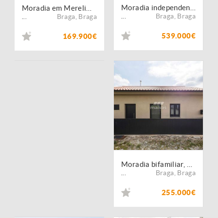
Moradia independente | T4
Moradia em Merelim (S. Paio)
Braga
,
Braga
Braga
,
Braga
...
...
539.000€
169.900€
Moradia bifamiliar, para venda, Braga - Merelim
Braga
,
Braga
...
255.000€