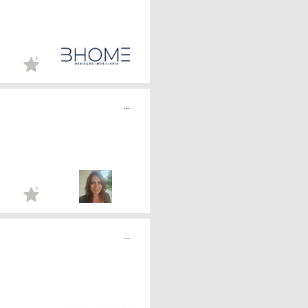
...
...