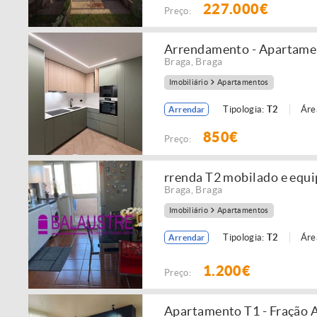
227.000€
Preço:
Arrendamento - Apartamen
Braga
,
Braga
Imobiliário
Apartamentos
Tipologia:
T2
Áre
Arrendar
850€
Preço:
rrenda T2 mobilado e equi
Braga
,
Braga
Imobiliário
Apartamentos
Tipologia:
T2
Áre
Arrendar
1.200€
Preço:
Apartamento T1 - Fração A 