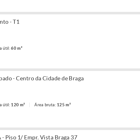
to - T1
a útil:
60 m²
pado - Centro da Cidade de Braga
a útil:
120 m²
Área bruta:
125 m²
- Piso 1/ Empr. Vista Braga 37