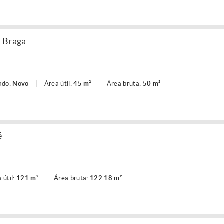
, Braga
ado:
Novo
Área útil:
45 m²
Área bruta:
50 m²
é
 útil:
121 m²
Área bruta:
122.18 m²