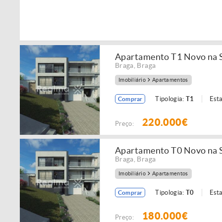
Apartamento T1 Novo na S
Braga
,
Braga
Imobiliário
Apartamentos
Tipologia:
T1
Est
Comprar
220.000€
Preço:
Apartamento T0 Novo na S
Braga
,
Braga
Imobiliário
Apartamentos
Tipologia:
T0
Est
Comprar
180.000€
Preço: