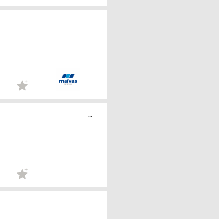
...
...
...