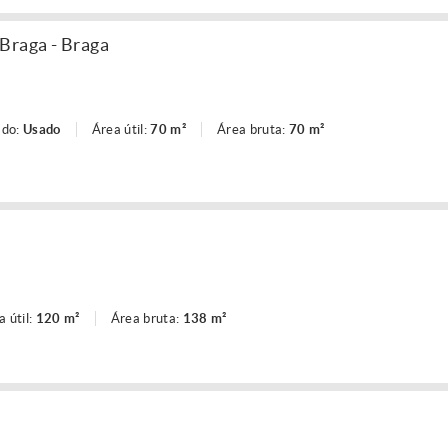
Braga - Braga
ado:
Usado
Área útil:
70 m²
Área bruta:
70 m²
a útil:
120 m²
Área bruta:
138 m²