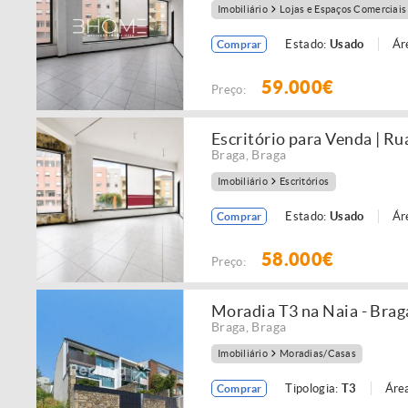
Imobiliário
Lojas e Espaços Comerciais
Estado:
Usado
Ár
Comprar
59.000€
Preço:
Escritório para Venda | Ru
Braga
,
Braga
Imobiliário
Escritórios
Estado:
Usado
Ár
Comprar
58.000€
Preço:
Moradia T3 na Naia - Brag
Braga
,
Braga
Imobiliário
Moradias/Casas
Tipologia:
T3
Área
Comprar