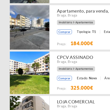
Apartamento, para venda, 
Braga
,
Braga
Imobiliário
Apartamentos
Tipologia:
T1
Est
Comprar
184.000€
Preço:
CPCV ASSINADO
Braga
,
Braga
Imobiliário
Apartamentos
Estado:
Novo
Áre
Comprar
325.000€
Preço:
LOJA COMERCIAL
Braga
,
Braga