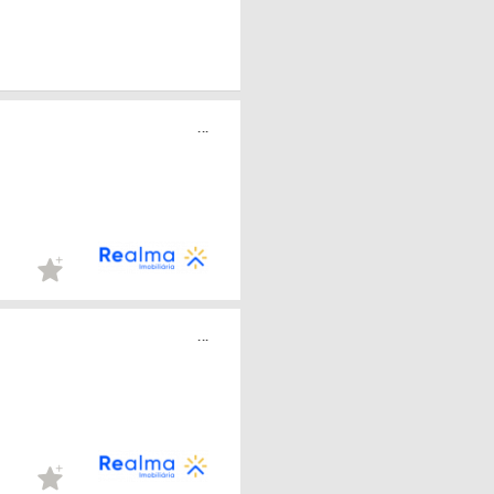
...
...