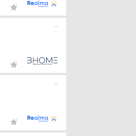
...
...