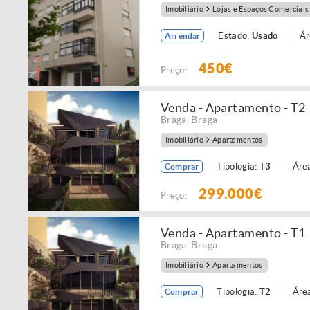
Imobiliário
Lojas e Espaços Comerciais
Estado:
Usado
Ár
Arrendar
450€
Preço:
Venda - Apartamento - T2
Braga
,
Braga
Imobiliário
Apartamentos
Tipologia:
T3
Área
Comprar
299.000€
Preço:
Venda - Apartamento - T1
Braga
,
Braga
Imobiliário
Apartamentos
Tipologia:
T2
Área
Comprar