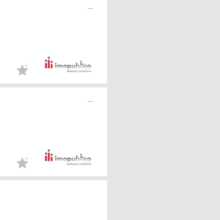
...
...