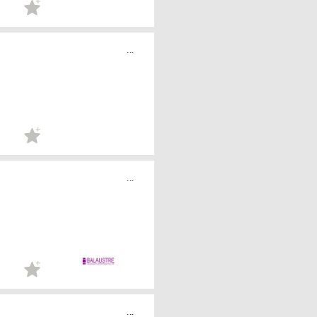
...
...
...