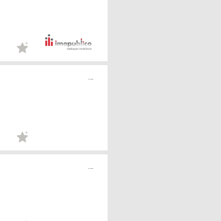
...
...