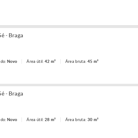
é - Braga
ado:
Novo
Área útil:
42 m²
Área bruta:
45 m²
é - Braga
ado:
Novo
Área útil:
28 m²
Área bruta:
30 m²