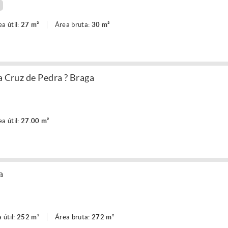
ea útil:
27 m²
Área bruta:
30 m²
a Cruz de Pedra ? Braga
ea útil:
27.00 m²
a
 útil:
252 m²
Área bruta:
272 m²