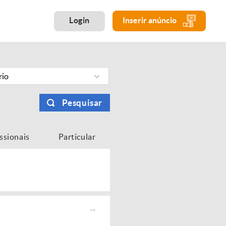
Login
Inserir anúncio
rio
Pesquisar
issionais
Particular
...