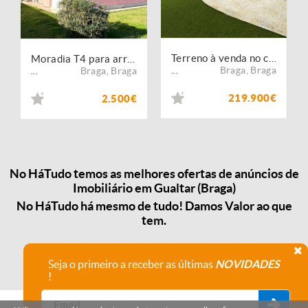
Terreno à venda no concelho de Braga, Braga
Moradia T4 para arrendamento em Gualtar
Braga
,
Braga
Braga
,
Braga
...
...
219.900€
2.500€
No HáTudo temos as melhores ofertas de anúncios de
Imobiliário em Gualtar (Braga)
No HáTudo há mesmo de tudo! Damos Valor ao que
tem.
Seja o primeiro a receber as últimas
NOVIDADES
!