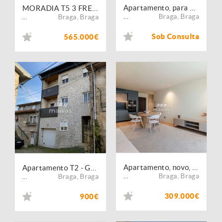
Apartamento, para venda, Braga - Gualtar
MORADIA T5 3 FRENTES E JARDIM | GUALTAR, BRAGA
Braga
,
Braga
Braga
,
Braga
...
...
Sob Consulta
565.000€
Apartamento, novo, para venda, Braga - Gualtar
Apartamento T2 - Gualtar, Braga
Braga
,
Braga
Braga
,
Braga
...
...
309.000€
900€