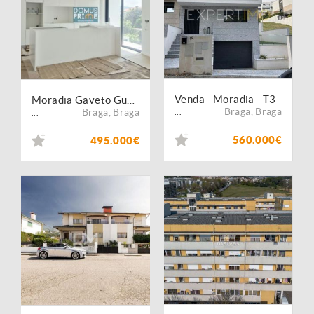
Venda - Moradia - T3
Moradia Gaveto Gualtar
Braga
,
Braga
Braga
,
Braga
...
...
560.000€
495.000€