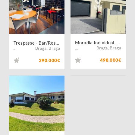
Moradia Individual T3, c/ piscina - Espinho, Braga
Trespasse - Bar/Restaurante
Braga
,
Braga
Braga
,
Braga
...
...
498.000€
290.000€