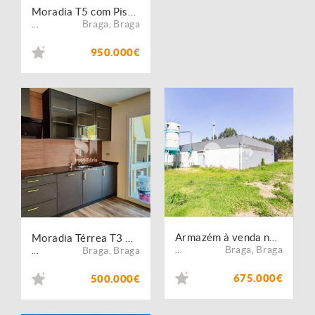
Moradia T5 com Piscina em Braga - junto ao Sameiro
Braga
,
Braga
...
950.000€
Armazém à venda no concelho de Braga, Braga
Moradia Térrea T3 NOVA!
Braga
,
Braga
Braga
,
Braga
...
...
675.000€
500.000€