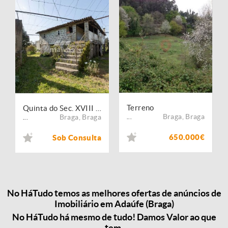
Terreno
Quinta do Sec. XVIII situada em Adaúfe, Braga
Braga
,
Braga
Braga
,
Braga
...
...
650.000€
Sob Consulta
No HáTudo temos as melhores ofertas de anúncios de
Imobiliário em Adaúfe (Braga)
No HáTudo há mesmo de tudo! Damos Valor ao que
tem.