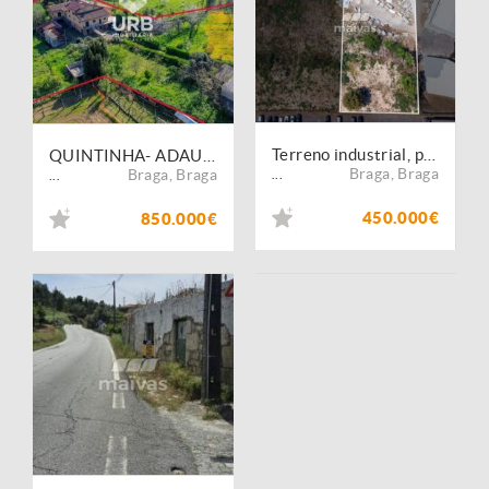
Terreno industrial, para venda, Braga - Adaufe
QUINTINHA- ADAUFE, BRAGA
Braga
,
Braga
Braga
,
Braga
...
...
450.000€
850.000€