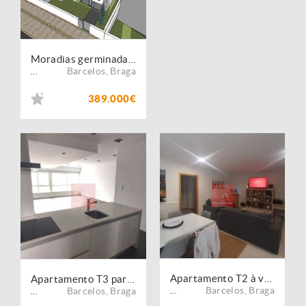
Moradias germinadas T3 EM CONSTRUÇÂO , Vila boa - Barcelos
Barcelos
,
Braga
...
389.000€
Apartamento T2 à venda no concelho de Barcelos, Braga
Apartamento T3 para arrendar no concelho de Barcelos, Braga
Barcelos
,
Braga
Barcelos
,
Braga
...
...