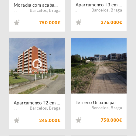
Apartamento T3 em Barcelos
Moradia com acabamentos de Luxo
Barcelos
,
Braga
Barcelos
,
Braga
...
...
276.000€
750.000€
Terreno Urbano para Venda ? Vila Boa, Barcelos
Apartamento T2 em Barcelos
Barcelos
,
Braga
Barcelos
,
Braga
...
...
750.000€
245.000€