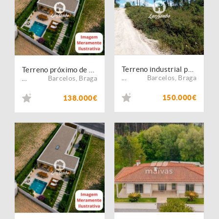
Terreno industrial para construção
Terreno próximo de Braga
Barcelos
,
Braga
Barcelos
,
Braga
...
...
150.000€
138.000€