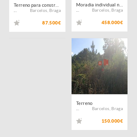
Moradia individual na Ucha, Barcelos
Terreno para construção de Moradia
Barcelos
,
Braga
Barcelos
,
Braga
...
...
458.000€
87.500€
Terreno
Barcelos
,
Braga
...
150.000€