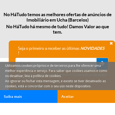
No HáTudo temos as melhores ofertas de anúncios de
Imobiliário em Ucha (Barcelos)
No HáTudo há mesmo de tudo! Damos Valor ao que
tem.
Seja o primeiro a receber as últimas
NOVIDADES
!
Utilizamos cookies próprios e de terceiros para lhe oferecer uma
melhor experiência e serviço. Para saber que cookies usamos e como
Declaro que compreendi e aceito a
Política de privacidade
os desativar, leia a política de cookies.
do HáTudo.
Ao ignorar ou fechar esta mensagem, e exceto se tiver desativado as
cookies, está a concordar com o seu uso neste dispositivo.
Anular subscrição
Saiba mais
Aceitar
HáTudo © 2026 Todos os direitos reservados.