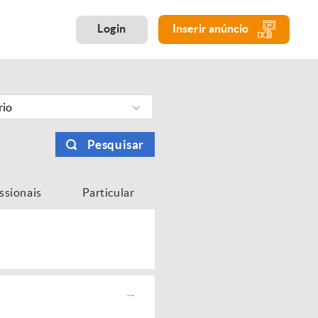
Login
Inserir anúncio
rio
Pesquisar
issionais
Particular
...