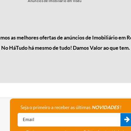
Anúncios de Imobiliário em Viseu
os as melhores ofertas de anúncios de Imobiliário em Ro
No HáTudo há mesmo de tudo! Damos Valor ao que tem.
Seja o primeiro a receber as últimas
NOVIDADES
!
A empresa
Fale connosco
Recrutamento