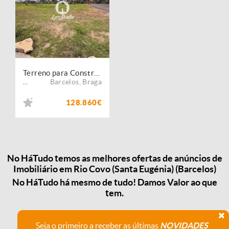
Terreno para Construção Moradia em Barcelos
Barcelos
,
Braga
...
128.860€
No HáTudo temos as melhores ofertas de anúncios de
Imobiliário em Rio Covo (Santa Eugénia) (Barcelos)
No HáTudo há mesmo de tudo! Damos Valor ao que
tem.
Seja o primeiro a receber as últimas
NOVIDADES