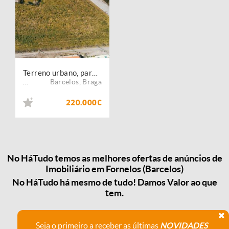
Terreno urbano, para venda, Barcelos - Fornelos
Barcelos
,
Braga
...
220.000€
No HáTudo temos as melhores ofertas de anúncios de
Imobiliário em Fornelos (Barcelos)
No HáTudo há mesmo de tudo! Damos Valor ao que
tem.
Seja o primeiro a receber as últimas
NOVIDADES