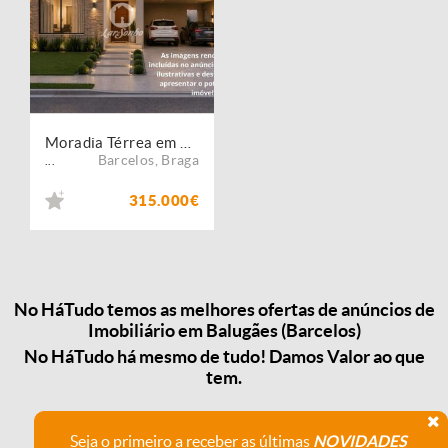
Moradia Térrea em Barcelos
Barcelos
,
Braga
...
315.000€
No HáTudo temos as melhores ofertas de anúncios de
Imobiliário em Balugães (Barcelos)
No HáTudo há mesmo de tudo! Damos Valor ao que
tem.
Seja o primeiro a receber as últimas
NOVIDADES