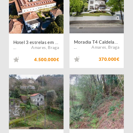
Moradia T4 Caldelas - Amares
Hotel 3 estrelas em Braga: 63 quartos em 3.8 h.a
Amares
,
Braga
Amares
,
Braga
...
...
370.000€
4.500.000€