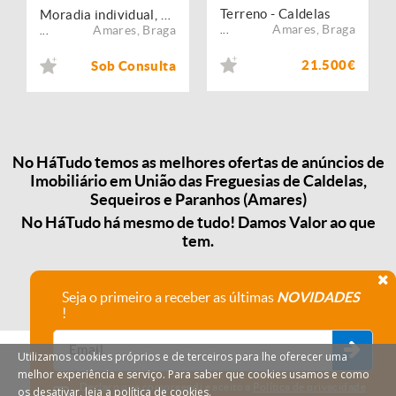
Terreno - Caldelas
Moradia individual, para venda, Amares - Caldelas, Sequeiros e Paranhos
Amares
,
Braga
Amares
,
Braga
...
...
21.500€
Sob Consulta
No HáTudo temos as melhores ofertas de anúncios de
Imobiliário em União das Freguesias de Caldelas,
Sequeiros e Paranhos (Amares)
No HáTudo há mesmo de tudo! Damos Valor ao que
tem.
Seja o primeiro a receber as últimas
NOVIDADES
!
Utilizamos cookies próprios e de terceiros para lhe oferecer uma
melhor experiência e serviço. Para saber que cookies usamos e como
Declaro que compreendi e aceito a
Política de privacidade
os desativar, leia a política de cookies.