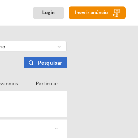
Login
Inserir anúncio
rio
Pesquisar
issionais
Particular
...