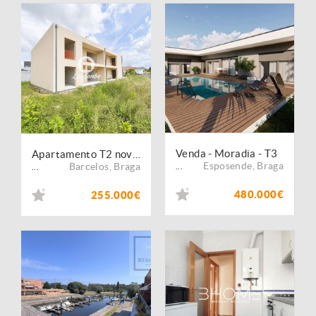
Venda - Moradia - T3
Apartamento T2 novo com jardim
Esposende
,
Braga
Barcelos
,
Braga
...
...
480.000€
255.000€