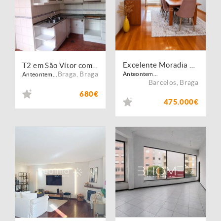
Excelente Moradia T3 em banda
T2 em São Vítor com Garagem Fechada
Braga
,
Braga
Anteontem...
Anteontem...
Barcelos
,
Braga
680€
475.000€