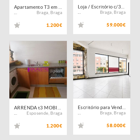
Loja / Escritório c/30m2 proxima do centro de Braga
Apartamento T3 em S.Victor
Braga
,
Braga
Braga
,
Braga
...
...
59.000€
1.200€
Escritório para Venda | Rua Cruz de Pedra ? Braga
ARRENDA t3 MOBILADO - CONDOMINIO - APULIA- ESPOSENDE
Braga
,
Braga
Esposende
,
Braga
...
...
58.000€
1.200€