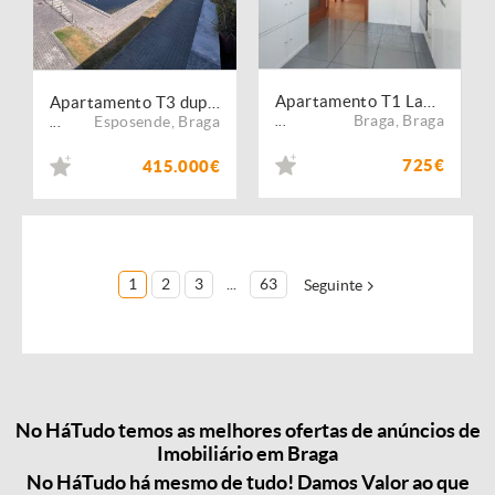
Apartamento T1 Lamaçães, próximo do Minho Center
Apartamento T3 duplex condominio Quinta da Barca
Braga
,
Braga
Esposende
,
Braga
...
...
725€
415.000€
1
2
3
...
63
Seguinte
No HáTudo temos as melhores ofertas de anúncios de
Imobiliário em Braga
No HáTudo há mesmo de tudo! Damos Valor ao que