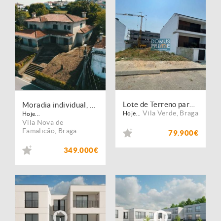
Lote de Terreno para Construção
Moradia individual, para venda, Vila Nova de Famalicão - Brufe
Vila Verde
,
Braga
Hoje...
Hoje...
Vila Nova de
Famalicão
,
Braga
79.900€
349.000€