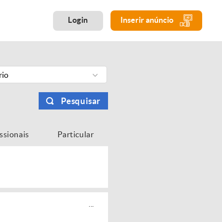
Login
Inserir anúncio
rio
Pesquisar
issionais
Particular
...