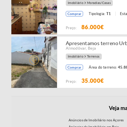
Imobiliário
Moradias/Casas
Tipologia:
T1
Est
Comprar
86.000€
Preço:
Apresentamos terreno Urb
Almodôvar
,
Beja
Imobiliário
Terrenos
Área do terreno:
45.8
Comprar
35.000€
Preço:
Veja ma
Anúncios de Imobiliário nos Açores
Anúncios de Imobiliário em Beja