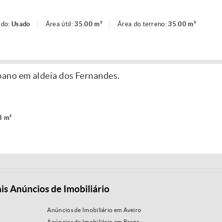
ado:
Usado
Área útil:
35.00 m²
Área do terreno:
35.00 m²
ano em aldeia dos Fernandes.
8 m²
is Anúncios de Imobiliário
Anúncios de Imobiliário em Aveiro
Anúncios de Imobiliário em Braga