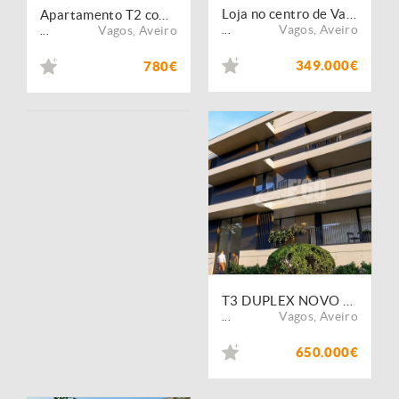
Loja no centro de Vagos
Apartamento T2 com Garagem Fechada
Vagos
,
Aveiro
Vagos
,
Aveiro
...
...
349.000€
780€
T3 DUPLEX NOVO PRAIA DA VAGUEIRA
Vagos
,
Aveiro
...
650.000€