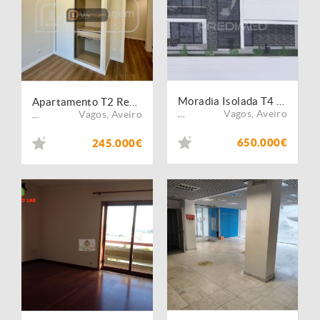
Moradia Isolada T4 de Arquitetura Contemporânea em Vagos
Apartamento T2 Remodelado com Lugar de Garagem | Vagos
Vagos
,
Aveiro
Vagos
,
Aveiro
...
...
650.000€
245.000€