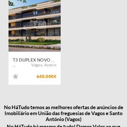
T3 DUPLEX NOVO PRAIA DA VAGUEIRA
Vagos
,
Aveiro
...
640.000€
No HáTudo temos as melhores ofertas de anúncios de
Imobiliário em União das freguesias de Vagos e Santo
António (Vagos)
No HáTudo há mesmo de tudo! Damos Valor ao que