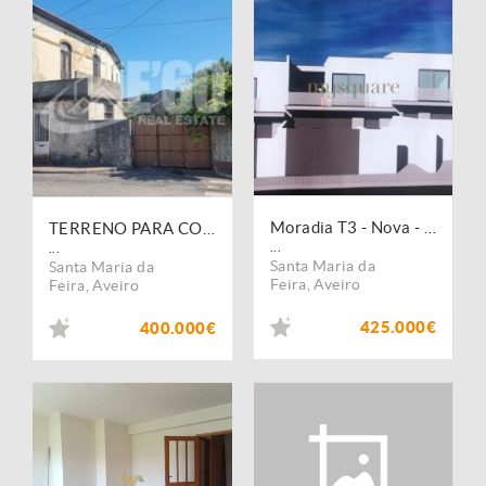
Moradia T3 - Nova - c/ Piscina e Jardim
TERRENO PARA CONSTRUÇÃO
...
...
Santa Maria da
Santa Maria da
Feira
,
Aveiro
Feira
,
Aveiro
425.000€
400.000€