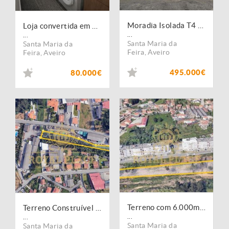
Moradia Isolada T4 para REMODELAR,Sta Maria de Lamas!!!
Loja convertida em Apartamento T1 + 1 Santa Maria de Lamas
...
...
Santa Maria da
Santa Maria da
Feira
,
Aveiro
Feira
,
Aveiro
495.000€
80.000€
Terreno com 6.000m2 em Santa Maria de Lamas
Terreno Construível 3.073m2 Santa Maria de Lamas
...
...
Santa Maria da
Santa Maria da