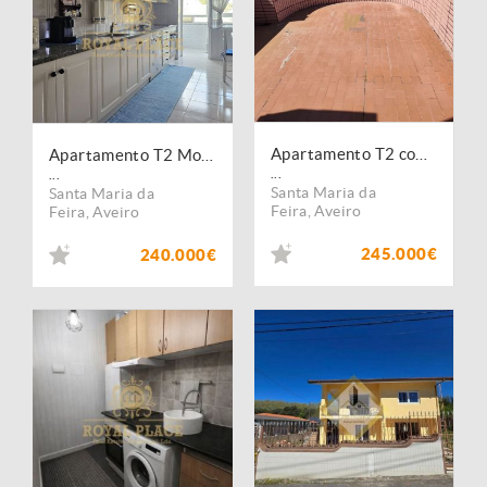
Apartamento T2 com terraço último andar
Apartamento T2 Mobilado Sta Mª de Lamas
...
...
Santa Maria da
Santa Maria da
Feira
,
Aveiro
Feira
,
Aveiro
245.000€
240.000€