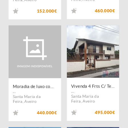
460.000€
152.000€
Vivenda 4 Frts C/ Terreno
Moradia de luxo com piscina em Santa Maria de Lamas
...
...
Santa Maria da
Santa Maria da
Feira
,
Aveiro
Feira
,
Aveiro
495.000€
440.000€