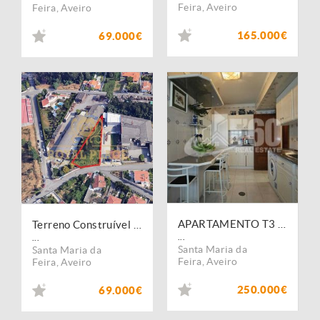
Feira
,
Aveiro
Feira
,
Aveiro
165.000€
69.000€
APARTAMENTO T3 EM SANTA MARIA DE LAMAS
Terreno Construível 1.331m2 Santa Maria de Lamas
...
...
Santa Maria da
Santa Maria da
Feira
,
Aveiro
Feira
,
Aveiro
250.000€
69.000€