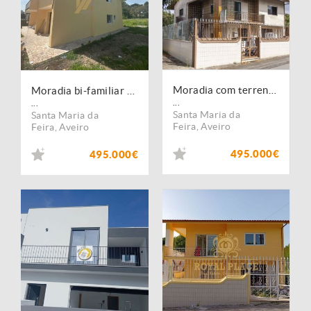
Moradia com terreno de 2860m2
Moradia bi-familiar com 2860m2 de terreno
...
...
Santa Maria da
Santa Maria da
Feira
,
Aveiro
Feira
,
Aveiro
495.000€
495.000€