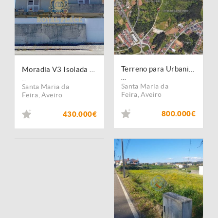
Terreno para Urbanizar em Santa Maria da Feira
Moradia V3 Isolada - Santa Maria da Feira
...
...
Santa Maria da
Santa Maria da
Feira
,
Aveiro
Feira
,
Aveiro
800.000€
430.000€