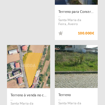
Terreno para Construção
...
Santa Maria da
Feira
,
Aveiro
100.000€
Terreno
Terreno à venda no concelho de Santa Maria da Feira, Aveiro
...
...
Santa Maria da
Santa Maria da