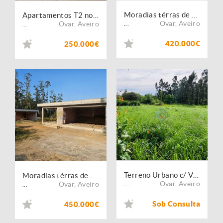
Moradias térras de 3 frentes de altissima qualidade
Apartamentos T2 novos no centro de Ovar
Ovar
,
Aveiro
Ovar
,
Aveiro
...
...
420.000€
250.000€
Terreno Urbano c/ Viabilidade para construção de uma moradia
Moradias térras de altissima qualidade
Ovar
,
Aveiro
Ovar
,
Aveiro
...
...
Sob Consulta
450.000€