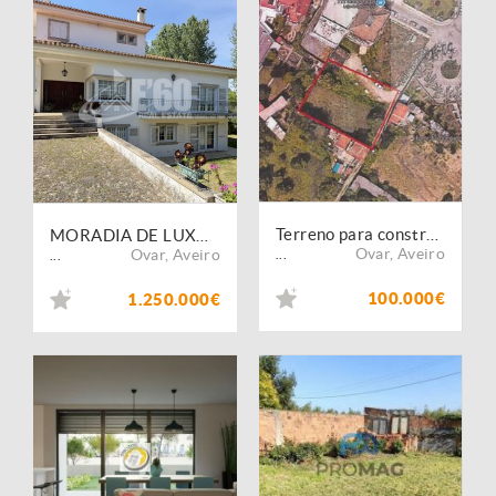
Terreno para construção ? Ovar
MORADIA DE LUXO 4 FRENTES EM OVAR
Ovar
,
Aveiro
Ovar
,
Aveiro
...
...
100.000€
1.250.000€