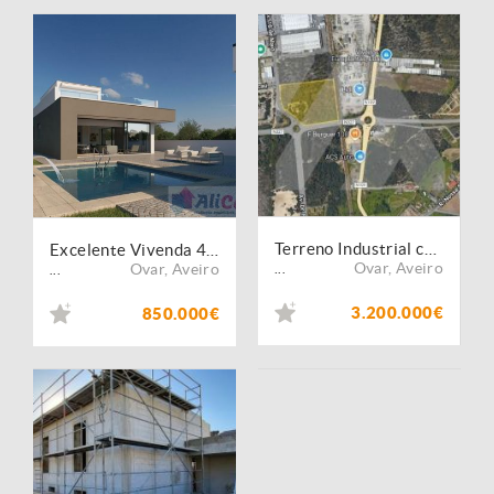
Terreno Industrial com Excelente Localização ? Ovar (Zona Industrial)
Excelente Vivenda 4 Frts C/solário Vista P/Ria
Ovar
,
Aveiro
Ovar
,
Aveiro
...
...
3.200.000€
850.000€