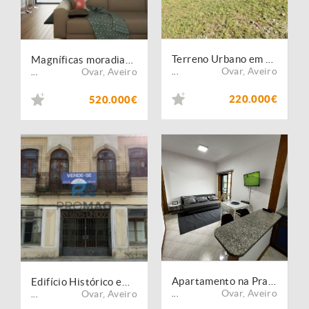
Terreno Urbano em Ovar - Alto Potencial e Excelente Localização!
Magníficas moradias T3 térreas e isoladas em Arada
Ovar
,
Aveiro
Ovar
,
Aveiro
...
...
220.000€
520.000€
Apartamento na Praia do Furadouro mobilado e equipado
Edifício Histórico em OVAR!
Ovar
,
Aveiro
Ovar
,
Aveiro
...
...