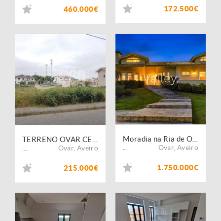
172.500€
460.000€
Moradia na Ria de Ovar
TERRENO OVAR CENTRO C/PROJETO PARA 2 MORADIAS
Ovar
,
Aveiro
Ovar
,
Aveiro
...
...
1.750.000€
215.000€