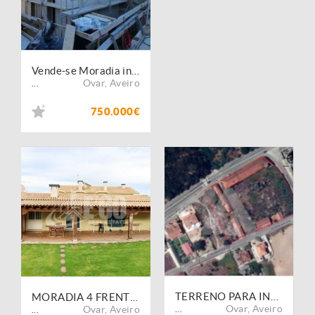
Vende-se Moradia independente 4 frentes - Ovar
Ovar
,
Aveiro
...
750.000€
TERRENO PARA INVESTIMENTO - OVAR
MORADIA 4 FRENTES COM PISCINA OVAR
Ovar
,
Aveiro
Ovar
,
Aveiro
...
...