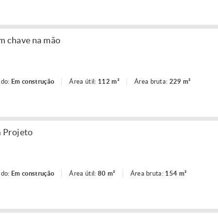
m chave na mão
ado:
Em construção
Área útil:
112 m²
Área bruta:
229 m²
 Projeto
ado:
Em construção
Área útil:
80 m²
Área bruta:
154 m²