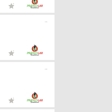
...
...