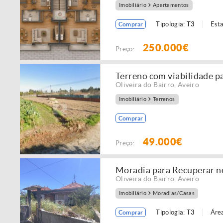
Imobiliário
Apartamentos
Tipologia:
T3
Est
Comprar
250.000€
Preço:
Terreno com viabilidade p
Oliveira do Bairro
,
Aveiro
Imobiliário
Terrenos
Comprar
49.000€
Preço:
Moradia para Recuperar no
Oliveira do Bairro
,
Aveiro
Imobiliário
Moradias/Casas
Tipologia:
T3
Área
Comprar