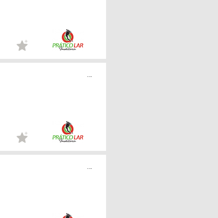
...
...