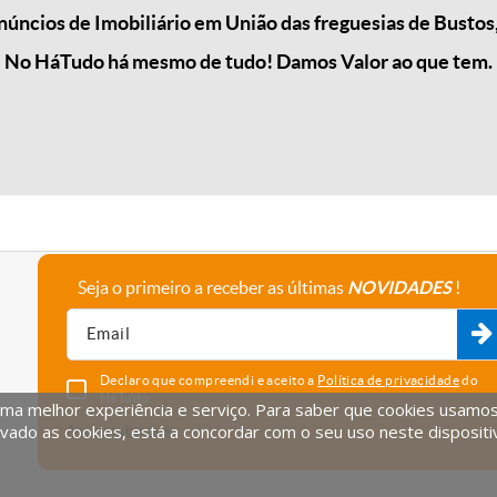
ncios de Imobiliário em União das freguesias de Bustos,
No HáTudo há mesmo de tudo! Damos Valor ao que tem.
Seja o primeiro a receber as últimas
NOVIDADES
!
A empresa
Fale connosco
Recrutamento
Parceiros
Declaro que compreendi e aceito a
Política de privacidade
do
HáTudo.
uma melhor experiência e serviço. Para saber que cookies usamos e
vado as cookies, está a concordar com o seu uso neste dispositi
Anular subscrição