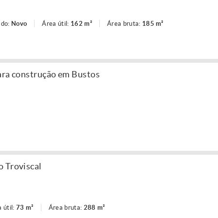
ado:
Novo
Área útil:
162 m²
Área bruta:
185 m²
ara construção em Bustos
 Troviscal
 útil:
73 m²
Área bruta:
288 m²