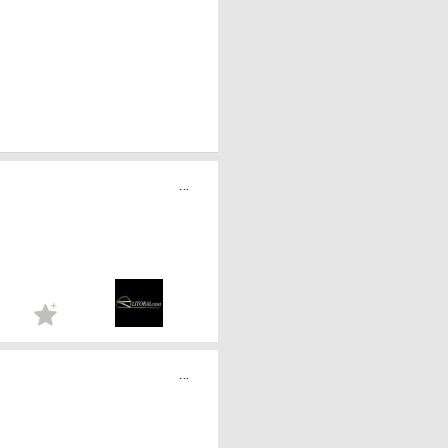
...
...