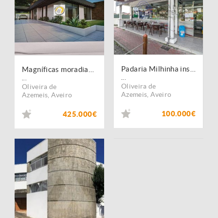
Padaria Milhinha inserida numa zona Habitacional
Magníficas moradias térreas T3+1 na Vila de Cucujães
...
...
Oliveira de
Oliveira de
Azemeis
,
Aveiro
Azemeis
,
Aveiro
100.000€
425.000€