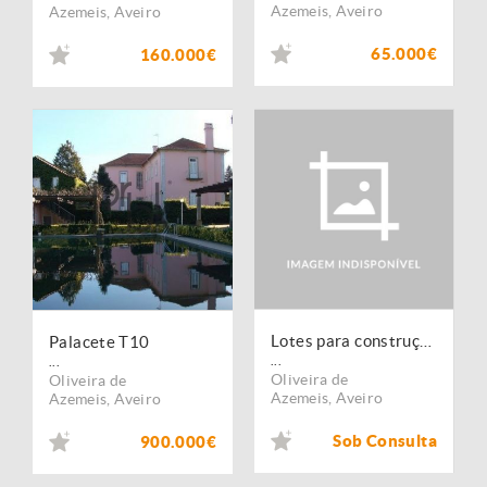
Azemeis
,
Aveiro
Azemeis
,
Aveiro
65.000€
160.000€
Lotes para construção de moradias em Cucujães
Palacete T10
...
...
Oliveira de
Oliveira de
Azemeis
,
Aveiro
Azemeis
,
Aveiro
Sob Consulta
900.000€