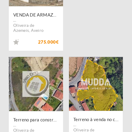
VENDA DE ARMAZÉM INDUSTRIAL ? CUCUJÃES
...
Oliveira de
Azemeis
,
Aveiro
275.000€
Terreno à venda no concelho de Oliveira de Azemeis, Aveiro
Terreno para construção na Vila de Cucujães, Oliveira de Azeméis
...
...
Oliveira de
Oliveira de