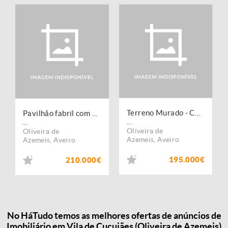
Terreno Murado - Cucujães/ Oliveira de Azeméis
Pavilhão fabril com 2058m para Venda ou Arrendamento
...
...
Oliveira de
Oliveira de
Azemeis
,
Aveiro
Azemeis
,
Aveiro
195.000€
210.000€
No HáTudo temos as melhores ofertas de anúncios de
Imobiliário em Vila de Cucujães (Oliveira de Azemeis)