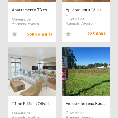
Apartamento T3 com boas áreas
Apartamento T3 com boas áreas
...
...
Oliveira de
Oliveira de
Azemeis
,
Aveiro
Azemeis
,
Aveiro
225.000€
Sob Consulta
Venda - Terreno Rústico
T1 no Edifício Oliveira Plaza - no coração de O. Azeméis
...
...
Oliveira de
Oliveira de
Azemeis
,
Aveiro
Azemeis
,
Aveiro