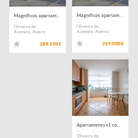
Magníficos apartamentos T1 em Oliveira de Azeméis
Magníficos apartamentos T2 em Oliveira de Azeméis
...
...
Oliveira de
Oliveira de
Azemeis
,
Aveiro
Azemeis
,
Aveiro
219.000€
288.500€
Apartamento t1 com lugar de garagem em O. Azeméis
...
Oliveira de