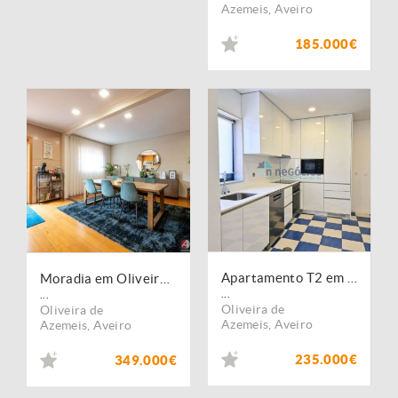
Azemeis
,
Aveiro
185.000€
Apartamento T2 em excelente estado! Garagem fechada
Moradia em Oliveira de Azeméis
...
...
Oliveira de
Oliveira de
Azemeis
,
Aveiro
Azemeis
,
Aveiro
235.000€
349.000€