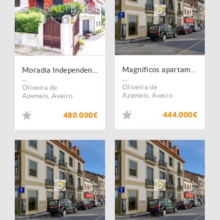
Magníficos apartamentos T3 em Oliveira de Azeméis
Moradia Independente T4 com Excelente Área Exterior em Oliveira de Azeméis
...
...
Oliveira de
Oliveira de
Azemeis
,
Aveiro
Azemeis
,
Aveiro
444.000€
480.000€