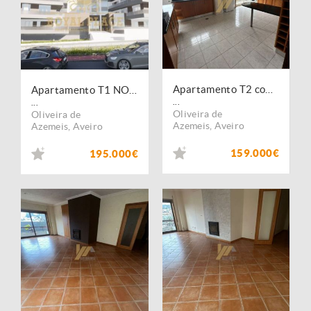
Apartamento T2 com elevador
Apartamento T1 NOVO em Oliveira de Azeméis
...
...
Oliveira de
Oliveira de
Azemeis
,
Aveiro
Azemeis
,
Aveiro
159.000€
195.000€