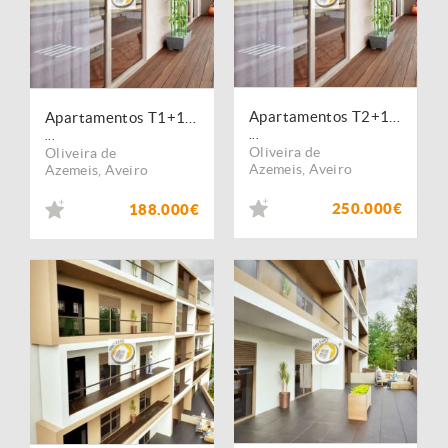
Apartamentos T2+1 novos em Oliveira de Azeméis
Apartamentos T1+1 novos em Oliveira de Azeméis
...
...
Oliveira de
Oliveira de
Azemeis
,
Aveiro
Azemeis
,
Aveiro
250.000€
188.000€