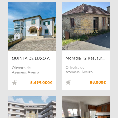
Moradia T2 Restauro - Santiago de Riba-Ul
QUINTA DE LUXO A 30 MIN DO PORTO com PIP aprovado
...
...
Oliveira de
Oliveira de
Azemeis
,
Aveiro
Azemeis
,
Aveiro
88.000€
5.499.000€