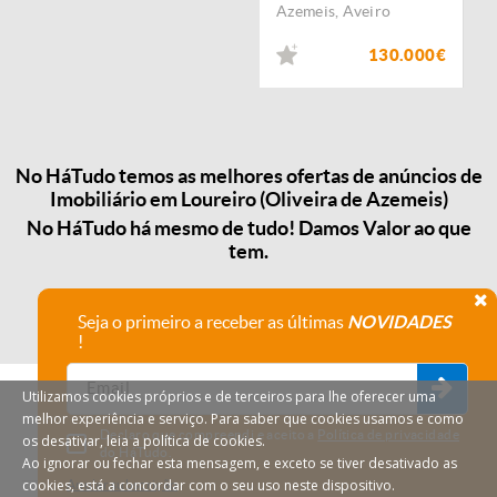
Azemeis
,
Aveiro
130.000€
No HáTudo temos as melhores ofertas de anúncios de
Imobiliário em Loureiro (Oliveira de Azemeis)
No HáTudo há mesmo de tudo! Damos Valor ao que
tem.
Seja o primeiro a receber as últimas
NOVIDADES
!
Utilizamos cookies próprios e de terceiros para lhe oferecer uma
melhor experiência e serviço. Para saber que cookies usamos e como
Declaro que compreendi e aceito a
Política de privacidade
os desativar, leia a política de cookies.
do HáTudo.
Ao ignorar ou fechar esta mensagem, e exceto se tiver desativado as
cookies, está a concordar com o seu uso neste dispositivo.
Anular subscrição