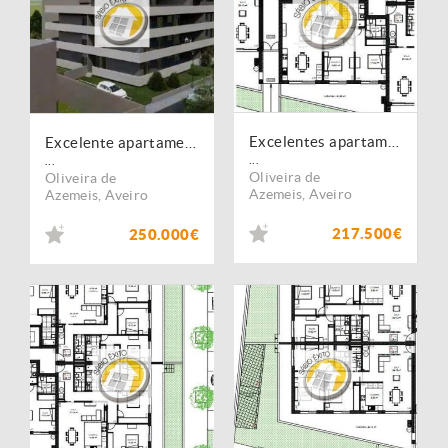
Excelentes apartamentos T2 em Loureiro, Oliveira de Azeméis
Excelente apartamento T3 com jardim, em Loureiro, Oliveira de Azeméis
...
...
Oliveira de
Oliveira de
Azemeis
,
Aveiro
Azemeis
,
Aveiro
217.500€
250.000€